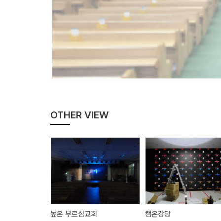
OTHER VIEW
높은 부르심교회
캠온강당