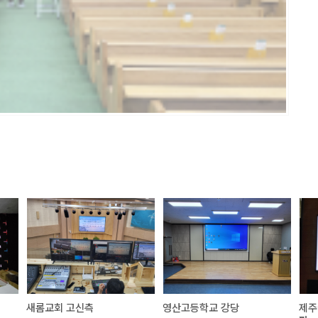
새롬교회 고신측
영산고등학교 강당
제주