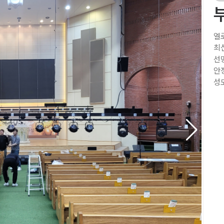
엘
최
선
안
성