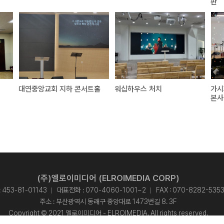
판
대연중앙교회 지하 콘서트홀
워십하우스 처치
가시
본사
(주)엘로이미디어 (ELROIMEDIA CORP)
453-81-01143
대표전화 :
070-4060-1001~2
FAX : 070-8282-535
주소 : 부산광역시 동래구 중앙대로 1473번길 8. 3F
Copyright © 2021 엘로이미디어 - ELROIMEDIA. All rights reserved.