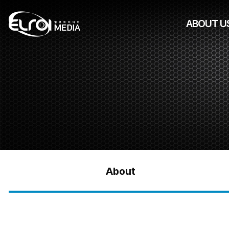
ABOUT U
About