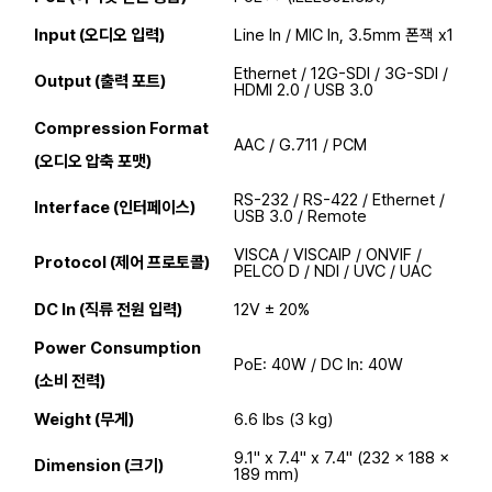
Input (오디오 입력)
Line In / MIC In, 3.5mm 폰잭 x1
Ethernet / 12G-SDI / 3G-SDI /
Output (출력 포트)
HDMI 2.0 / USB 3.0
Compression Format
AAC / G.711 / PCM
(오디오 압축 포맷)
RS-232 / RS-422 / Ethernet /
Interface (인터페이스)
USB 3.0 / Remote
VISCA / VISCAIP / ONVIF /
Protocol (제어 프로토콜)
PELCO D / NDI / UVC / UAC
DC In (직류 전원 입력)
12V ± 20%
Power Consumption
PoE: 40W / DC In: 40W
(소비 전력)
Weight (무게)
6.6 lbs (3 kg)
9.1" x 7.4" x 7.4" (232 x 188 x
Dimension (크기)
189 mm)