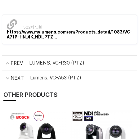
522회 연결
https://www.mylumens.com/en/Products_detail/1083/VC-
A71P-HN_4K_NDI_PTZ…
LUMENS. VC-R30 (PTZ)
PREV
Lumens. VC-A53 (PTZ)
NEXT
OTHER PRODUCTS