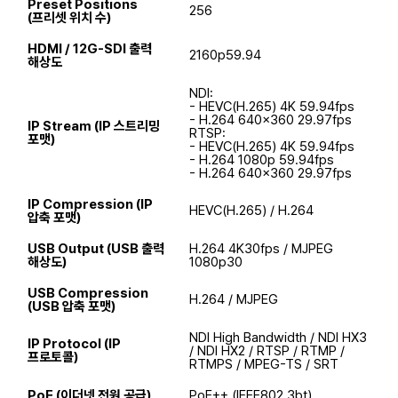
Preset Positions
256
(프리셋 위치 수)
HDMI / 12G-SDI 출력
2160p59.94
해상도
NDI:
- HEVC(H.265) 4K 59.94fps
- H.264 640x360 29.97fps
IP Stream (IP 스트리밍
RTSP:
포맷)
- HEVC(H.265) 4K 59.94fps
- H.264 1080p 59.94fps
- H.264 640x360 29.97fps
IP Compression (IP
HEVC(H.265) / H.264
압축 포맷)
USB Output (USB 출력
H.264 4K30fps / MJPEG
해상도)
1080p30
USB Compression
H.264 / MJPEG
(USB 압축 포맷)
NDI High Bandwidth / NDI HX3
IP Protocol (IP
/ NDI HX2 / RTSP / RTMP /
프로토콜)
RTMPS / MPEG-TS / SRT
PoE (이더넷 전원 공급)
PoE++ (IEEE802.3bt)