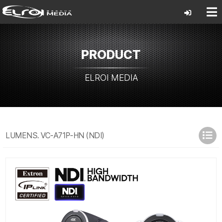
PRODUCT
ELROI MEDIA
LUMENS. VC-A71P-HN (NDI)