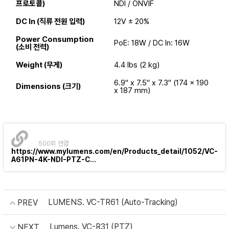
프로토콜)
NDI / ONVIF
DC In (직류 전원 입력)
12V ± 20%
Power Consumption
PoE: 18W / DC In: 16W
(소비 전력)
Weight (무게)
4.4 lbs (2 kg)
6.9" x 7.5" x 7.3" (174 x 190
Dimensions (크기)
x 187 mm)
500회 연결
https://www.mylumens.com/en/Products_detail/1052/VC-
A61PN-4K-NDI-PTZ-C…
LUMENS. VC-TR61 (Auto-Tracking)
PREV
Lumens. VC-R31 (PTZ)
NEXT