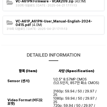
VC-A61PN Firmware - VCAK209.zip
(43.1M)
330회 다운로드 | DATE : 2025-04-21 17:11:13
VC-A61P_A61PN-User_Manual-English-2024-
0415.pdf
(4.0M)
319회 다운로드 | DATE : 2025-04-21 17:11:13
DETAILED INFORMATION
항목 (Item)
사양 (Specification)
1/2.5" 8.57MP CMOS
Sensor (센서)
(1/2.5인치, 857만 화소 CMOS)
2160p: 59.94 / 50 / 29.97 /
25
1080p: 59.94 / 50 / 29.97 /
Video Format (비디오
25
포맷)
720p: 59.94 / 50 / 29.97 /