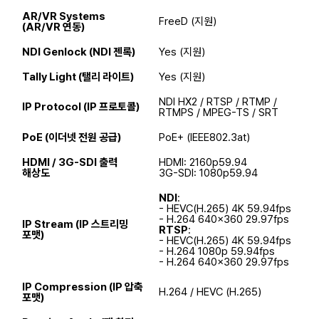
AR/VR Systems
FreeD (지원)
(AR/VR 연동)
NDI Genlock (NDI 젠록)
Yes (지원)
Tally Light (탤리 라이트)
Yes (지원)
NDI HX2 / RTSP / RTMP /
IP Protocol (IP 프로토콜)
RTMPS / MPEG-TS / SRT
PoE (이더넷 전원 공급)
PoE+ (IEEE802.3at)
HDMI / 3G-SDI 출력
HDMI: 2160p59.94
해상도
3G-SDI: 1080p59.94
NDI
:
- HEVC(H.265) 4K 59.94fps
- H.264 640x360 29.97fps
IP Stream (IP 스트리밍
RTSP
:
포맷)
- HEVC(H.265) 4K 59.94fps
- H.264 1080p 59.94fps
- H.264 640x360 29.97fps
IP Compression (IP 압축
H.264 / HEVC (H.265)
포맷)