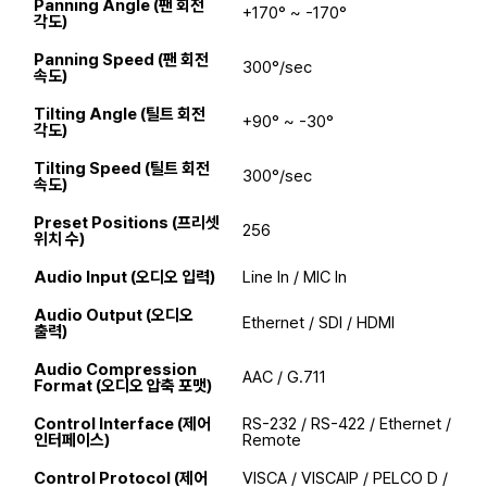
Panning Angle (팬 회전
+170° ~ -170°
각도)
Panning Speed (팬 회전
300°/sec
속도)
Tilting Angle (틸트 회전
+90° ~ -30°
각도)
Tilting Speed (틸트 회전
300°/sec
속도)
Preset Positions (프리셋
256
위치 수)
Audio Input (오디오 입력)
Line In / MIC In
Audio Output (오디오
Ethernet / SDI / HDMI
출력)
Audio Compression
AAC / G.711
Format (오디오 압축 포맷)
Control Interface (제어
RS-232 / RS-422 / Ethernet /
인터페이스)
Remote
Control Protocol (제어
VISCA / VISCAIP / PELCO D /