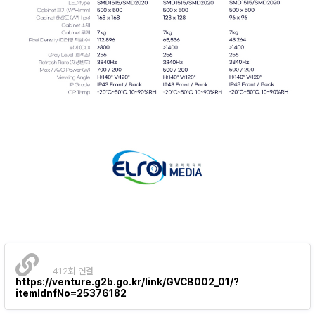
412회 연결
https://venture.g2b.go.kr/link/GVCB002_01/?
itemIdnfNo=25376182