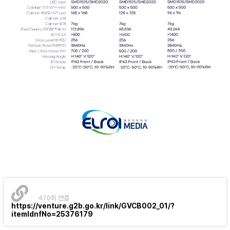
470회 연결
https://venture.g2b.go.kr/link/GVCB002_01/?
itemIdnfNo=25376179