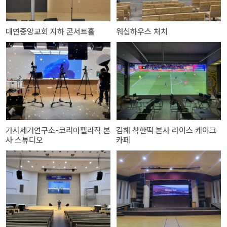
대연중앙교회 지하 콘서트홀
워십하우스 처치
가시제거연구소-코리아펠라직 본
김해 착한떡 본사 라이스 케이크
사 스튜디오
카페