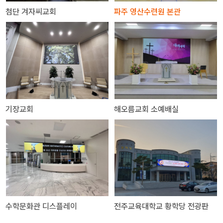
첨단 겨자씨교회
파주 영산수련원 본관
기장교회
해오름교회 소예배실
수학문화관 디스플레이
전주교육대학교 황학당 전광판