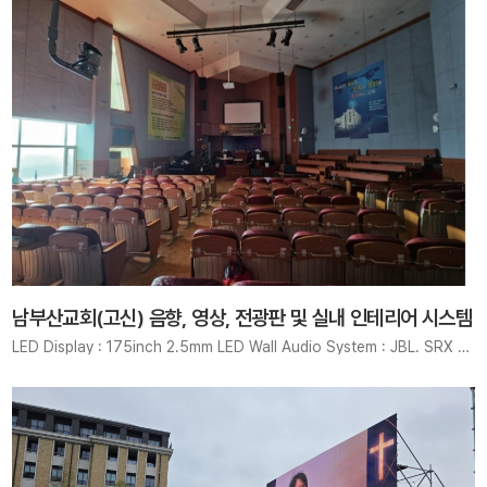
남부산교회(고신) 음향, 영상, 전광판 및 실내 인테리어 시스템
LED Display : 175inch 2.5mm LED Wall Audio System : JBL. SRX Series Camera system : Lumens. VC-TR40 System interior System : We tried to maximize the sound absorption effect by using maple line perforated boards, and we used white line perforated ma