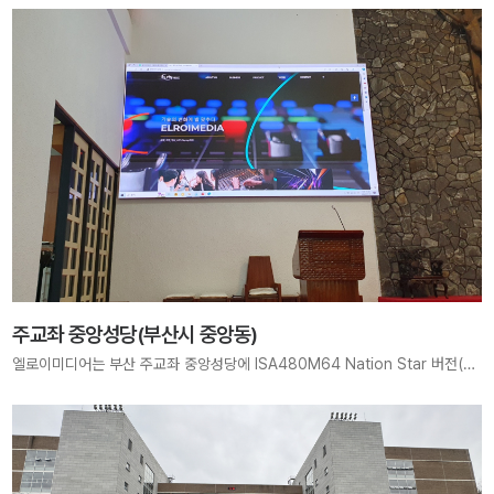
주교좌 중앙성당(부산시 중앙동)
엘로이미디어는 부산 주교좌 중앙성당에 ISA480M64 Nation Star 버전(48PCS)과 NOVA VX600 컨트롤러를 적용하여 고휘도 LED Display 시스템을 구축하였습니다. 밝고 선명한 화질로 예배와 행사를 효과적으로 지원하는 최적의 디스플레이 환경을 제공합니다.