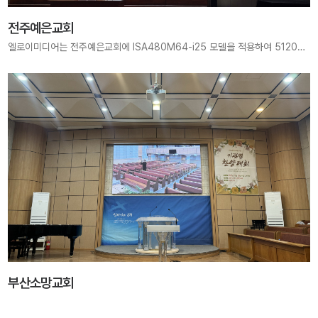
전주예은교회
엘로이미디어는 전주예은교회에 ISA480M64-i25 모델을 적용하여 5120mm × 2880mm 크기, 2048×1152 pixels 해상도의 2K FHD LED Display를 구축하였습니다. 선명한 화질과 안정적인 송출로 예배 중 깊이 있는 은혜를 전달하는 최적의 예배 환경을 제공합니다.
부산소망교회