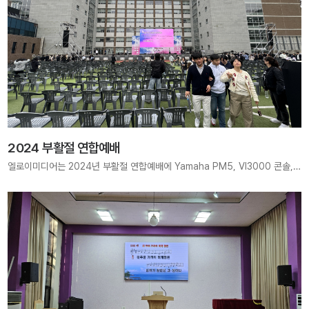
2024 부활절 연합예배
엘로이미디어는 2024년 부활절 연합예배에 Yamaha PM5, VI3000 콘솔, KH4+KS4 메인 시스템, KO70 서브 우퍼, 11m×6m LED를 구축하였습니다. 안정적인 음향과 선명한 영상으로 대규모 연합예배와 굿티비 중계를 성공적으로 지원했습니다.