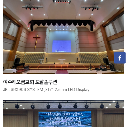
여수해오름교회 토탈솔루션
JBL SRX906 SYSTEM ,317” 2.5mm LED Display