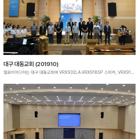
대구 대동교회 (201910)
엘로이미디어는 대구 대동교회에 VRX932LA·VRX918SP 스피커, VRX915M 모니터, ISA480-I25 2.5mm LED(4800mm×2880mm), Panasonic AW-HE120·HE40 카메라를 설치하여 선명한 사운드와 영상으로 예배 환경을 새롭게 조성했습니다.