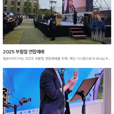
2025 부활절 연합예배
엘로이미디어는 2025 부활절 연합예배를 위해, 메인 시스템으로 K-Array KH4 스피커 8대, KS4 4대, KO70 4대와 함께 SoundCraft VI3000 오디오 믹서를 설치하였습니다. 또한, 포디엄 스피커를 포함한 모니터 스피커 20종과 12 x 5m 크기의 LED 전광판 1대, 9 x 5m 메인 LED 전광판 1대, 현수막 LED 2개(1.5 x 5m) 및 200인치 LED 전광판 1대도 함께 제공되었습니다.