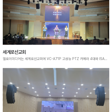
세계로선교회
엘로이미디어는 세계로선교회에 VC-A71P 고성능 PTZ 카메라 4대와 ISA480M64-i25 고해상도 LED 전광판(3840mm × 2400mm, 1536 × 960 pixels)을 통합 구축하였습니다. VC-A71P 4대 설치를 통한 다각도 영상 촬영 및 중계 시스템 완비 약 2.5mm 픽셀 피치의 대형 고해상도 LED Wall 구축 생동감 있는 영상과 선명한 화면으로 예배 및 다양한 행사를 지원 세계로선교회는 본 시스템을